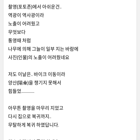
촬영(포토존)에서 아쉬운건..
역광이 역사광이라
노출이 어려웠고
무엇보다
통영때 처럼
나무에 의해 그늘이 일부 지는 바람에
사진(인물)의 노출이 어려웠네요
저도 이날은.. 바이크 이동이라
양산(陽傘)을 챙기지 못해서
힘들었..............
아무튼 촬영을 마무리 지었고
다시 집으로 복귀까지..
무탈하게 복귀 하였답니다.