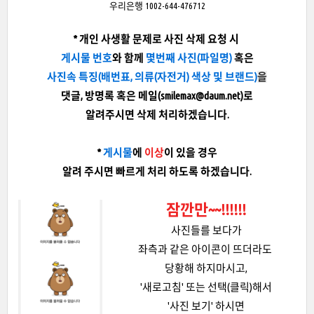
우리은행 1002-644-476712
* 개인 사생활 문제로 사진 삭제 요청 시
게시물 번호
와 함께
몇번째 사진(파일명)
혹은
사진속 특징
(배번표, 의류(자전거) 색상 및 브랜드)
을
댓글, 방명록 혹은 메일(smilemax@daum.net)로
알려주시면 삭제 처리하겠습니다.
*
게시물
에
이상
이 있을 경우
알려 주시면 빠르게 처리 하도록 하겠습니다.
잠깐만~~!!!!!!
사진들를 보다가
좌측과 같은 아이콘이 뜨더라도
당황해 하지마시고,
'새로고침' 또는 선택(클릭)해서
'사진 보기' 하시면