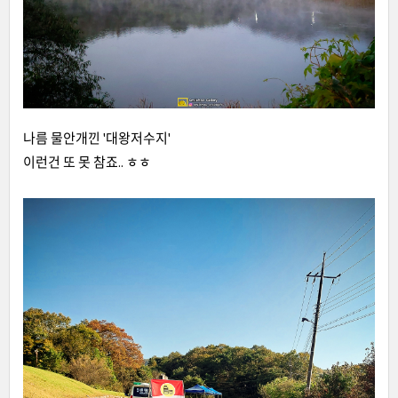
나름 물안개낀 '대왕저수지'
이런건 또 못 참죠.. ㅎㅎ