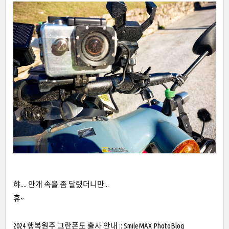
햐.... 안개 속을 좀 달렸더니만...
휴~
2024 행복원주 그란폰도 출사 안내 :: SmileMAX PhotoBlog