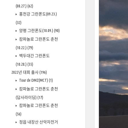
(08.27.)
(62)
홍천강 그란폰도(09.23.)
(32)
양평 그란폰도(10.09.)
(90)
캄파놀로 그란폰도 춘천
(10.22.)
(79)
백두대간 그란폰도
(10.28.)
(55)
2022년 대회 출사
(196)
Tour de DMZ(MCT)
(1)
캄파놀로 그란폰도 춘천
(답사라이딩)
(17)
캄파놀로 그란폰도 춘천
(56)
정읍 내장산 산악자전거