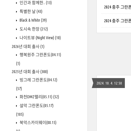
인간과 함께한..
(13)
2024 충주 그란폰도
특별한 날
(43)
Black & White
(39)
2024 충주 그란폰도
도시속 한장
(212)
나이트뷰 (Night View)
(10)
2026년 대회 출사
(1)
행복원주 그란폰도(04.11)
(1)
2025년 대회 출사
(300)
빙그레 그란폰도(04.12)
2024. 10. 4. 12:50
(57)
화천DMZ랠리(05.11)
(52)
설악 그란폰도(05.17)
(105)
북악스카이웨이(08.15)