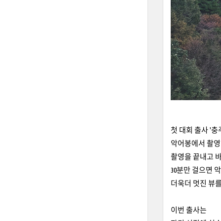
첫 대회 출사 '충
악어봉에서 촬
촬영을 끝내고 
30분만 걸으면 악
더욱더 멋진 뷰를
이번 출사는