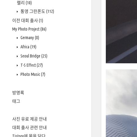
랠리
(10)
통영 그란폰도
(112)
이전 대회 출사
(1)
My Photo Project
(86)
Germany
(8)
Africa
(19)
Seoul Bridge
(25)
T-S Effect
(27)
Photo Music
(7)
방명록
태그
사진 유료 제공 안내
대회 출사 관련 안내
Tistory에 몸을 담다.