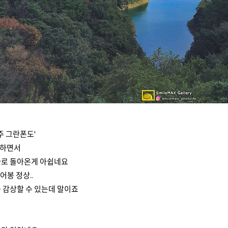
주 그란폰도'
영하면서
바로 돌아온게 아쉽네요
어봉 정상..
 감상할 수 있는데 말이죠