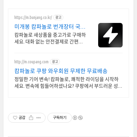
https://m.bunjang.co.kr/
광고
미개봉 캄파놀로 번개장터 국내
최대 브랜드 중고거래
캄파놀로 새상품을 중고가로 구매하
세요. 대화 없는 안전결제로 간편하
게! 전국 각지에서 올라오는 전국구
최다 상품 매일 10만 개 이상의 신규
상품 업로드
http://m.coupang.com
광고
캄파놀로 쿠팡 와우회원 무제한 무료배송
정밀한 기어 변속! 캄파놀로, 쾌적한 라이딩을 시작하
세요. 변속에 힘들어하셨나요? 쿠팡에서 부드러운 성능
의 변속기를 찾아보세요.
공감
구독하기