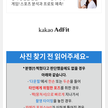
게임! 스포츠 분석과 프로토 예측!
사진 찾기 전 읽어주세요~
* 분명(?) 찍혔다고 판단했음에도 없을 경우
아래와 같습니다.
-
'다운힐'
에서
한손
또는
두손
을 들어
타인에게 위험한 포즈
를 취한 경우.
-
팩(뭉쳐서)으로 빠르게
지나가서
촬영 타이밍
을 놓친 경우.
-
카메라 포커스(AF)
가 심하게 틀어진 경우.