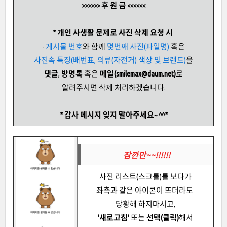
후 원 금
>>>>>>
<<<<<<
* 개인 사생활 문제로 사진 삭제 요청 시
-
게시물 번호
와 함께
몇번째 사진(파일명)
혹은
사진속 특징
(배번표, 의류(자전거) 색상 및 브랜드)
을
댓글
,
방명록
혹은
메일(smilemax@daum.net)
로
알려주시면 삭제 처리하겠습니다.
* 감사 메시지 잊지 말아주세요~ ^^*
잠깐만~~!!!!!!
사진 리스트(스크롤)를 보다가
좌측과 같은 아이콘이 뜨더라도
당황해 하지마시고,
'새로고침'
또는
선택(클릭)
해서