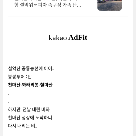
항 설악워터피아 족구장 가족 단체
펜션.
설악산 공룡능선에 이어..
봉봉투어 2탄
천마산-꽈라리봉-철마산
.
.
하지만, 전날 내린 비와
천마산 정상에 도착하니
다시 내리는 비..