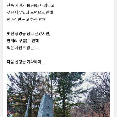
산속 시야가 10m~20m 내외이고,
젖은 나무잎과 노면으로 인해
천마산만 찍고 하산 ㅠㅠ
멋진 풍경을 담고 싶었지만,
안개(비구름)로 인해
찍은 사진도 없는.......
다음 산행을 기약하며....