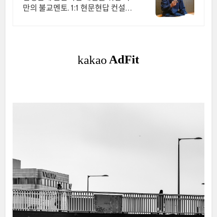
만의 불교멘토. 1:1 현문현답 컨설팅
바른수행. 사주알고리즘, 붓다 장애
를 말하다(2016우수출판콘텐츠) 저
자와의 특별한 만남