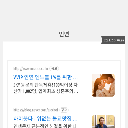
인연
2023. 2. 5. 09:26
http://www.nnoble.co.kr
광고
VVIP 인연 엔노블 1%를 위한 상
류층 결정사
SKY 동문회 단독제휴! 100억이상 자
산가 1,002명, 업계최초 성혼주의 시
행 변호사검증 회원수 공개, 전문직/
엘리트/노블레스 전문, 여성가족부
장관대상 2회수상
https://blog.naver.com/ajechoi
광고
하이붓다 - 위없는 불교맛집 지
공선사TV 유튜브 운영
인생문제 근본적인 해결을 위한 나