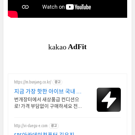
https://m.bunjang.co.kr/
광고
지금 가장 핫한 아이브 국내 최
대 브랜드 중고거래
번개장터에서 새상품급 컨디션으
로! 가격 부담없이 구매하세요 전국
각지에서 올라오는 전국구 최다 상
품 매일 10만 개 이상의 신규 상품 업
로드
http://vi-daegu-e.com
광고
SBS아카데미컴퓨터 김유진