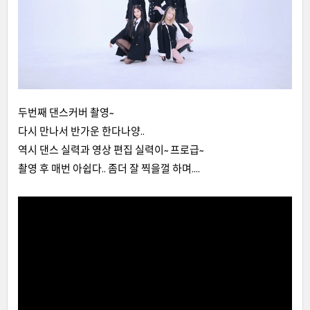
두번째 댄스커버 촬영~
다시 만나서 반가운 한다나양..
역시 댄스 실력과 영상 편집 실력이~ 프로급~
촬영 후 매번 아쉽다.. 좀더 잘 찍을껄 하며....