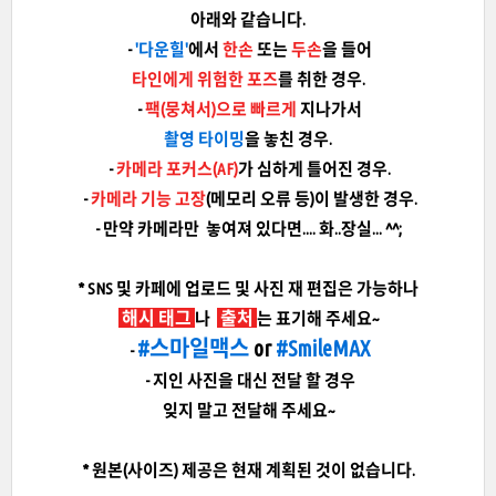
아래와 같습니다.
-
'다운힐'
에서
한손
또는
두손
을 들어
타인에게 위험한 포즈
를 취한 경우.
-
팩(뭉쳐서)으로 빠르게
지나가서
촬영 타이밍
을 놓친 경우.
-
카메라 포커스(AF)
가 심하게 틀어진 경우.
-
카메라 기능 고장
(메모리 오류 등)이 발생한 경우.
- 만약 카메라만 놓여져 있다면.... 화..장실... ^^;
* SNS 및 카페에 업로드 및 사진 재 편집은 가능하나
해시 태그
출처
나
는 표기해 주세요~
#스마일맥스
or
#SmileMAX
-
- 지인 사진을 대신 전달 할 경우
잊지 말고 전달해 주세요~
* 원본(사이즈) 제공은 현재 계획된 것이 없습니다.