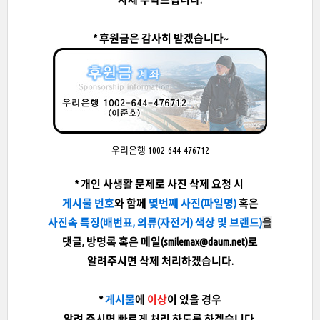
* 후원금은 감사히 받겠습니다~
우리은행 1002-644-476712
* 개인 사생활 문제로 사진 삭제 요청 시
게시물 번호
와 함께
몇번째 사진(파일명)
혹은
사진속 특징
(배번표, 의류(자전거) 색상 및 브랜드)
을
댓글, 방명록 혹은 메일(smilemax@daum.net)로
알려주시면 삭제 처리하겠습니다.
*
게시물
에
이상
이 있을 경우
알려 주시면 빠르게 처리 하도록 하겠습니다.