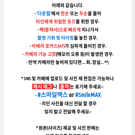
아래와 같습니다.
-
'다운힐'
에서
한손
또는
두손
을 들어
타인에게 위험한 포즈
를 취한 경우.
-
팩(뭉쳐서)으로 빠르게
지나가서
촬영 기회 및 타이밍
을 놓친 경우.
-
카메라 포커스(AF)
가 심하게 틀어진 경우.
-
카메라 기능 고장
(메모리 오류 등)이 발생한 경우.
- 만약 카메라만 놓여져 있다면.... 화..장실... ^^;
* SNS 및 카페에 업로드 및 사진 재 편집은 가능하나
해시 태그
출처
나
는 표기해 주세요~
#스마일맥스
or
#SmileMAX
-
- 지인 사진을 대신 전달 할 경우
잊지 말고 전달해 주세요~
* 원본(사이즈) 제공 및 사진 판매는