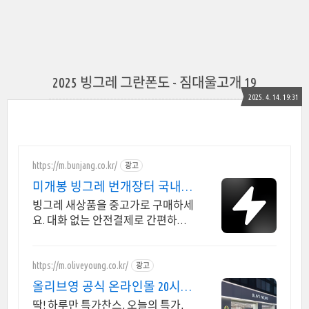
2025 빙그레 그란폰도 - 짐대울고개 19
2025. 4. 14. 19:31
https://m.bunjang.co.kr/
광고
미개봉 빙그레 번개장터 국내
최대 브랜드 중고거래
빙그레 새상품을 중고가로 구매하세
요. 대화 없는 안전결제로 간편하게!
전국 각지에서 올라오는 전국구 최
다 상품 매일 10만 개 이상의 신규 상
품 업로드
https://m.oliveyoung.co.kr/
광고
올리브영 공식 온라인몰 20시
이전 주문은 오늘드림
딱! 하루만 특가찬스, 오늘의 특가,