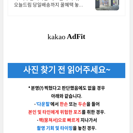
오늘드림 당일배송까지 꿀혜택 놓치
지마세요!
사진 찾기 전 읽어주세요~
* 분명(?) 찍혔다고 판단했음에도 없을 경우
아래와 같습니다.
-
'다운힐'
에서
한손
또는
두손
을 들어
본인 및 타인에게 위험한 포즈
를 취한 경우.
-
팩(뭉쳐서)으로 빠르게
지나가서
촬영 기회 및 타이밍
을 놓친 경우.